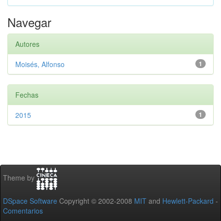
Navegar
Autores
Moisés, Alfonso
1
Fechas
2015
1
Theme by
DSpace Software
Copyright © 2002-2008
MIT
and
Hewlett-Packard
-
Comentarios