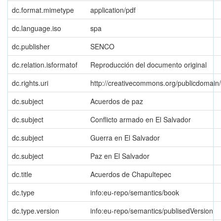
dc.format.mimetype
application/pdf
dc.language.iso
spa
dc.publisher
SENCO
dc.relation.isformatof
Reproducción del documento original
dc.rights.uri
http://creativecommons.org/publicdomain
dc.subject
Acuerdos de paz
dc.subject
Conflicto armado en El Salvador
dc.subject
Guerra en El Salvador
dc.subject
Paz en El Salvador
dc.title
Acuerdos de Chapultepec
dc.type
info:eu-repo/semantics/book
dc.type.version
info:eu-repo/semantics/publisedVersion