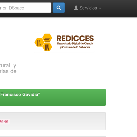
Servicios
ural y
rias de
"Francisco Gavidia"
2640