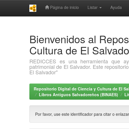
Página de inicio
Listar
Ayuda
Skip
navigation
Bienvenidos al Reposi
Cultura de El Salva
REDICCES es una herramienta que ayuda 
patrimonial de El Salvador. Este repositori
El Salvador"
Repositorio Digital de Ciencia y Cultura de El 
Libros Antiguos Salvadoreños (BINAES)
Li
Por favor, use este identificador para citar o enlaza