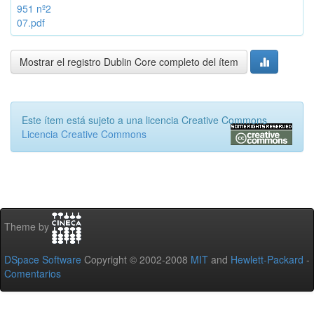
951 nº2
07.pdf
Mostrar el registro Dublin Core completo del ítem
Este ítem está sujeto a una licencia Creative Commons
Licencia Creative Commons
Theme by
DSpace Software
Copyright © 2002-2008
MIT
and
Hewlett-Packard
-
Comentarios