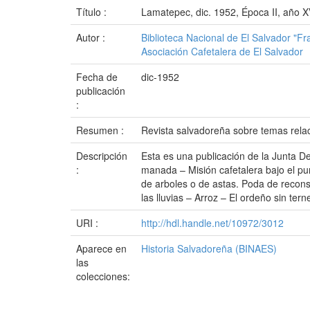
Título :
Lamatepec, dic. 1952, Época II, año X
Autor :
Biblioteca Nacional de El Salvador "F
Asociación Cafetalera de El Salvador
Fecha de
dic-1952
publicación
:
Resumen :
Revista salvadoreña sobre temas relaci
Descripción
Esta es una publicación de la Junta D
:
manada – Misión cafetalera bajo el pun
de arboles o de astas. Poda de recons
las lluvias – Arroz – El ordeño sin ter
URI :
http://hdl.handle.net/10972/3012
Aparece en
Historia Salvadoreña (BINAES)
las
colecciones: