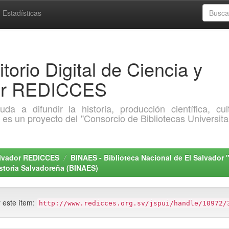
Estadísticas
torio Digital de Ciencia y
dor REDICCES
a difundir la historia, producción científica, cult
o es un proyecto del "Consorcio de Bibliotecas Universita
Salvador REDICCES
BINAES - Biblioteca Nacional de El Salvador 
storia Salvadoreña (BINAES)
r este ítem:
http://www.redicces.org.sv/jspui/handle/10972/