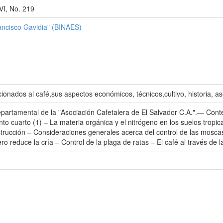
VI, No. 219
rancisco Gavidia" (BINAES)
onados al café,sus aspectos económicos, técnicos,cultivo, historia, as
epartamental de la "Asociación Cafetalera de El Salvador C.A.".— Cont
to cuarto (1) – La materia orgánica y el nitrógeno en los suelos tropi
trucción – Consideraciones generales acerca del control de las moscas
nero reduce la cría – Control de la plaga de ratas – El café al través de