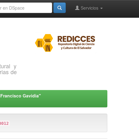
Servicios
ural y
rias de
"Francisco Gavidia"
3012