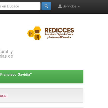
Servicios
ural y
rias de
"Francisco Gavidia"
3037