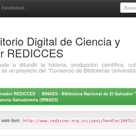
Estadísticas
torio Digital de Ciencia y
dor REDICCES
a difundir la historia, producción científica, cult
o es un proyecto del "Consorcio de Bibliotecas Universita
Salvador REDICCES
BINAES - Biblioteca Nacional de El Salvador 
storia Salvadoreña (BINAES)
r este ítem:
http://www.redicces.org.sv/jspui/handle/10972/