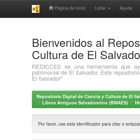
Página de inicio
Listar
Ayuda
Skip
navigation
Bienvenidos al Reposi
Cultura de El Salva
REDICCES es una herramienta que ayuda 
patrimonial de El Salvador. Este repositori
El Salvador"
Repositorio Digital de Ciencia y Cultura de El 
Libros Antiguos Salvadoreños (BINAES)
Hi
Por favor, use este identificador para citar o enlaza