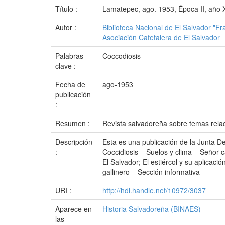
Título :
Lamatepec, ago. 1953, Época II, año X
Autor :
Biblioteca Nacional de El Salvador "F
Asociación Cafetalera de El Salvador
Palabras
Coccodiosis
clave :
Fecha de
ago-1953
publicación
:
Resumen :
Revista salvadoreña sobre temas relac
Descripción
Esta es una publicación de la Junta De
:
Coccidiosis – Suelos y clima – Señor 
El Salvador; El estiércol y su aplicac
gallinero – Sección informativa
URI :
http://hdl.handle.net/10972/3037
Aparece en
Historia Salvadoreña (BINAES)
las