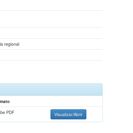
la regional
rmato
obe PDF
Visualizar/Abrir