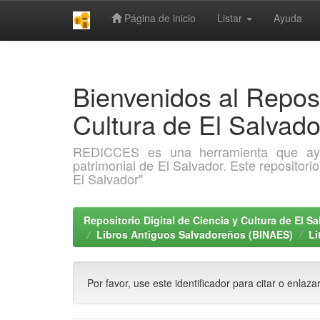
Página de inicio
Listar
Ayuda
Skip
navigation
Bienvenidos al Reposi
Cultura de El Salva
REDICCES es una herramienta que ayuda 
patrimonial de El Salvador. Este repositori
El Salvador"
Repositorio Digital de Ciencia y Cultura de El 
Libros Antiguos Salvadoreños (BINAES)
Li
Por favor, use este identificador para citar o enlaza