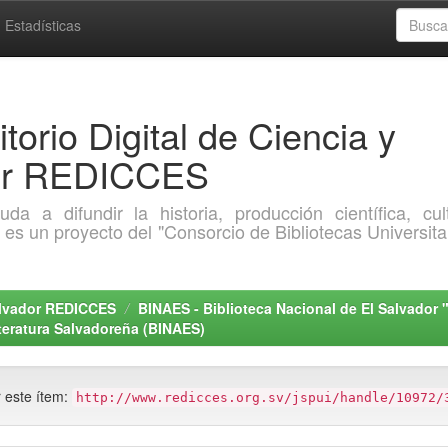
Estadísticas
torio Digital de Ciencia y
dor REDICCES
a difundir la historia, producción científica, cult
o es un proyecto del "Consorcio de Bibliotecas Universita
Salvador REDICCES
BINAES - Biblioteca Nacional de El Salvador 
teratura Salvadoreña (BINAES)
r este ítem:
http://www.redicces.org.sv/jspui/handle/10972/