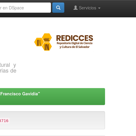
Servicios
ural y
rias de
"Francisco Gavidia"
3716