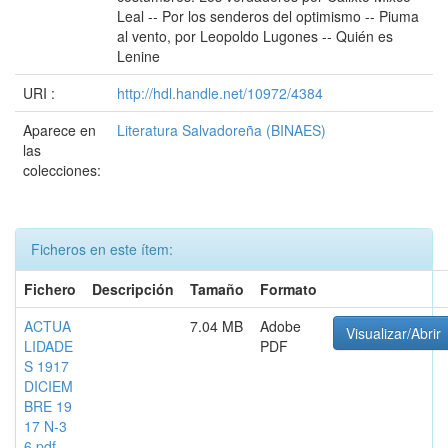
Leal -- Por los senderos del optimismo -- Piuma
al vento, por Leopoldo Lugones -- Quién es
Lenine
URI :
http://hdl.handle.net/10972/4384
Aparece en
Literatura Salvadoreña (BINAES)
las
colecciones:
Ficheros en este ítem:
Fichero
Descripción
Tamaño
Formato
ACTUA
7.04 MB
Adobe
Visualizar/Abrir
LIDADE
PDF
S 1917
DICIEM
BRE 19
17 N-3
6.pdf