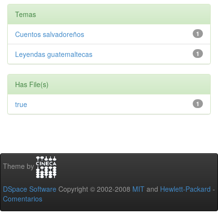
Temas
Cuentos salvadoreños
1
Leyendas guatemaltecas
1
Has File(s)
true
1
Theme by
DSpace Software
Copyright © 2002-2008
MIT
and
Hewlett-Packard
-
Comentarios