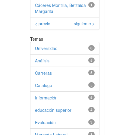
Cáceres Montilla, Betzaida
1
Margarita
< previo
siguiente >
Temas
Universidad
6
Análisis
5
Carreras
5
Catalogo
5
Información
5
educación superior
4
Evaluación
3
Mercado Laboral –
3