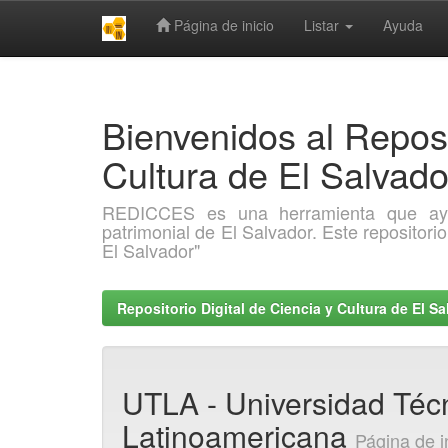
Página de inicio
Listar
Ayuda
Skip
navigation
Bienvenidos al Reposi
Cultura de El Salva
REDICCES es una herramienta que ayuda 
patrimonial de El Salvador. Este repositori
El Salvador"
Repositorio Digital de Ciencia y Cultura de El 
UTLA - Universidad Téc
Latinoamericana
Página de i