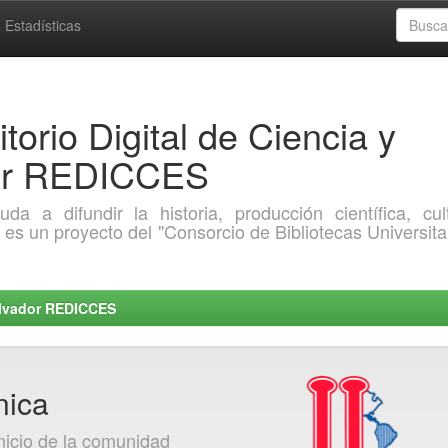
Estadísticas
torio Digital de Ciencia y
dor REDICCES
a difundir la historia, producción científica, cult
o es un proyecto del "Consorcio de Bibliotecas Universita
Salvador REDICCES
nica
nicio de la comunidad