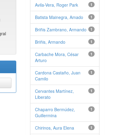
Avila-Vera, Roger Park
1
Batista Mainegra, Amado
1
Briñis Zambrano, Armando
1
gral
Briñis, Armando
1
Carbache Mora, César
1
Arturo
Cardona Castaño, Juan
1
Camilo
Cervantes Martínez,
1
Liberato
Chaparro Bermúdez,
1
Guillermina
Chirinos, Aura Elena
1