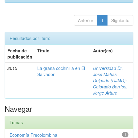
Anterior
1
Siguiente
Resultados por ítem:
Fecha de
Título
Autor(es)
publicación
2015
La grana cochinilla en El
Universidad Dr.
Salvador
José Matías
Delgado (UJMD)
;
Colorado Berríos,
Jorge Arturo
Navegar
Temas
Economía Precolombina
1