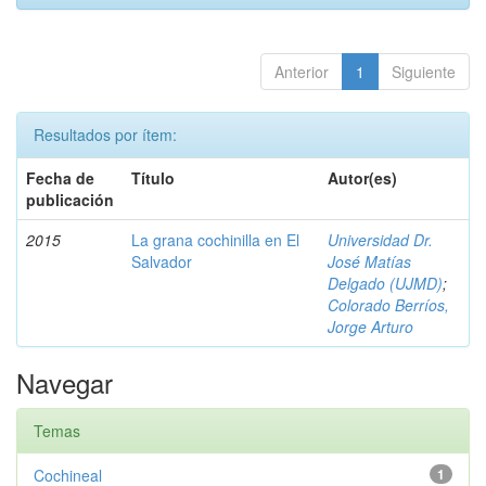
Anterior
1
Siguiente
Resultados por ítem:
Fecha de
Título
Autor(es)
publicación
2015
La grana cochinilla en El
Universidad Dr.
Salvador
José Matías
Delgado (UJMD)
;
Colorado Berríos,
Jorge Arturo
Navegar
Temas
Cochineal
1