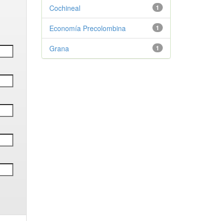
Cochineal
1
Economía Precolombina
1
Grana
1