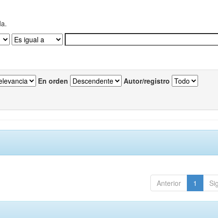
da.
En orden
Autor/registro
Anterior
1
Si