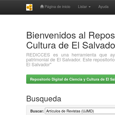
Página de inicio
Listar
Ayuda
Skip
navigation
Bienvenidos al Reposi
Cultura de El Salva
REDICCES es una herramienta que ayuda 
patrimonial de El Salvador. Este repositori
El Salvador"
Repositorio Digital de Ciencia y Cultura de El 
Busqueda
Buscar: