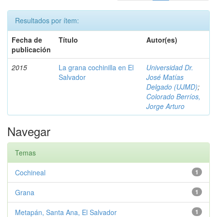
Resultados por ítem:
Fecha de
Título
Autor(es)
publicación
2015
La grana cochinilla en El
Universidad Dr.
Salvador
José Matías
Delgado (UJMD)
;
Colorado Berríos,
Jorge Arturo
Navegar
Temas
Cochineal
1
Grana
1
Metapán, Santa Ana, El Salvador
1