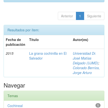
Anterior
1
Siguiente
Resultados por ítem:
Fecha de
Título
Autor(es)
publicación
2015
La grana cochinilla en El
Universidad Dr.
Salvador
José Matías
Delgado (UJMD)
;
Colorado Berríos,
Jorge Arturo
Navegar
Temas
Cochineal
1