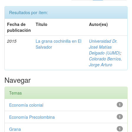
Resultados por ítem:
Fecha de
Título
Autor(es)
publicación
2015
La grana cochinilla en El
Universidad Dr.
Salvador
José Matías
Delgado (UJMD)
;
Colorado Berríos,
Jorge Arturo
Navegar
Temas
Economía colonial
1
Economía Precolombina
1
Grana
1