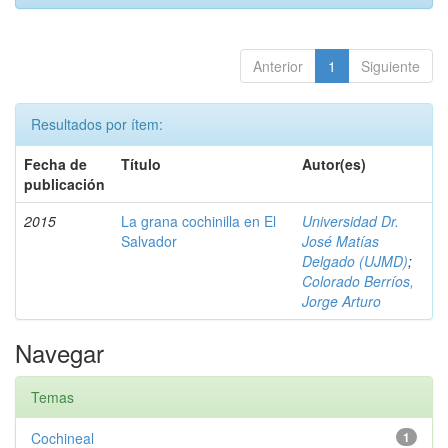
Anterior
1
Siguiente
Resultados por ítem:
Fecha de
Título
Autor(es)
publicación
2015
La grana cochinilla en El
Universidad Dr.
Salvador
José Matías
Delgado (UJMD)
;
Colorado Berríos,
Jorge Arturo
Navegar
Temas
Cochineal
1