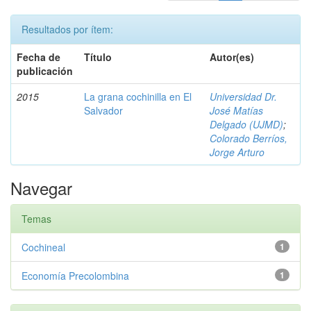
Resultados por ítem:
Fecha de
Título
Autor(es)
publicación
2015
La grana cochinilla en El
Universidad Dr.
Salvador
José Matías
Delgado (UJMD)
;
Colorado Berríos,
Jorge Arturo
Navegar
Temas
Cochineal
1
Economía Precolombina
1