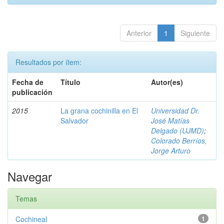
Anterior
1
Siguiente
Resultados por ítem:
Fecha de
Título
Autor(es)
publicación
2015
La grana cochinilla en El
Universidad Dr.
Salvador
José Matías
Delgado (UJMD)
;
Colorado Berríos,
Jorge Arturo
Navegar
Temas
Cochineal
1