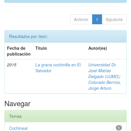
Anterior
1
Siguiente
Resultados por ítem:
Fecha de
Título
Autor(es)
publicación
2015
La grana cochinilla en El
Universidad Dr.
Salvador
José Matías
Delgado (UJMD)
;
Colorado Berríos,
Jorge Arturo
Navegar
Temas
Cochineal
1