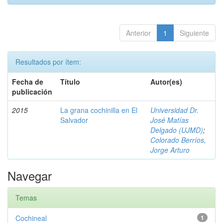
Anterior
1
Siguiente
Resultados por ítem:
Fecha de
Título
Autor(es)
publicación
2015
La grana cochinilla en El
Universidad Dr.
Salvador
José Matías
Delgado (UJMD)
;
Colorado Berríos,
Jorge Arturo
Navegar
Temas
Cochineal
1