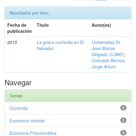
Resultados por ítem:
Fecha de
Título
Autor(es)
publicación
2015
La grana cochinilla en El
Universidad Dr.
Salvador
José Matías
Delgado (UJMD)
;
Colorado Berríos,
Jorge Arturo
Navegar
Temas
Cochinilla
1
Economía colonial
1
Economía Precolombina
1