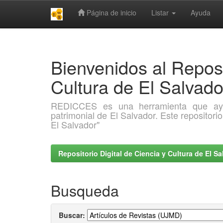
Página de inicio
Listar
Ayuda
Skip
navigation
Bienvenidos al Reposi
Cultura de El Salva
REDICCES es una herramienta que ayuda 
patrimonial de El Salvador. Este repositori
El Salvador"
Repositorio Digital de Ciencia y Cultura de El 
Busqueda
Buscar: