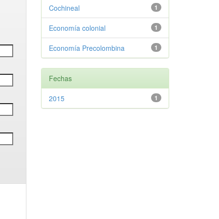
Cochineal
1
Economía colonial
1
Economía Precolombina
1
Fechas
2015
1