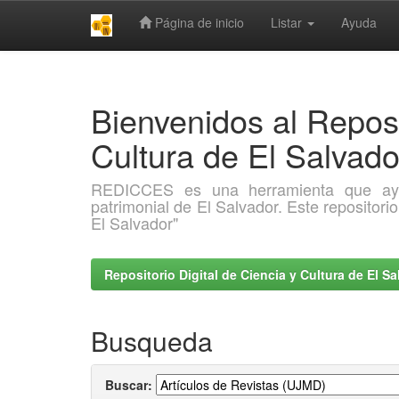
Página de inicio
Listar
Ayuda
Skip
navigation
Bienvenidos al Reposi
Cultura de El Salva
REDICCES es una herramienta que ayuda 
patrimonial de El Salvador. Este repositori
El Salvador"
Repositorio Digital de Ciencia y Cultura de El 
Busqueda
Buscar: