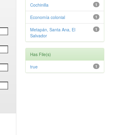
Cochinilla
1
Economía colonial
1
Metapán, Santa Ana, El
1
Salvador
Has File(s)
true
1