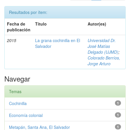
Resultados por ítem:
Fecha de
Título
Autor(es)
publicación
2015
La grana cochinilla en El
Universidad Dr.
Salvador
José Matías
Delgado (UJMD)
;
Colorado Berríos,
Jorge Arturo
Navegar
Temas
Cochinilla
1
Economía colonial
1
Metapán, Santa Ana, El Salvador
1