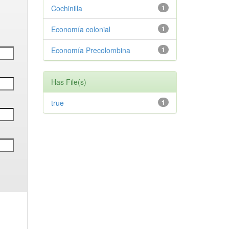
Cochinilla
1
Economía colonial
1
Economía Precolombina
1
Has File(s)
true
1