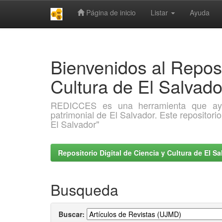
Página de inicio
Listar
Ayuda
Skip
navigation
Bienvenidos al Reposi
Cultura de El Salva
REDICCES es una herramienta que ayuda 
patrimonial de El Salvador. Este repositori
El Salvador"
Repositorio Digital de Ciencia y Cultura de El 
Busqueda
Buscar: