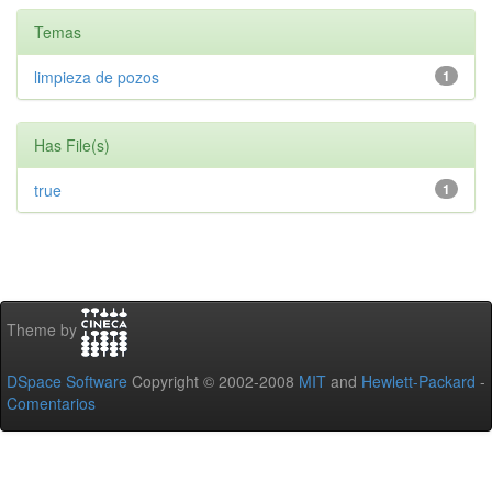
Temas
limpieza de pozos
1
Has File(s)
true
1
Theme by
DSpace Software
Copyright © 2002-2008
MIT
and
Hewlett-Packard
-
Comentarios