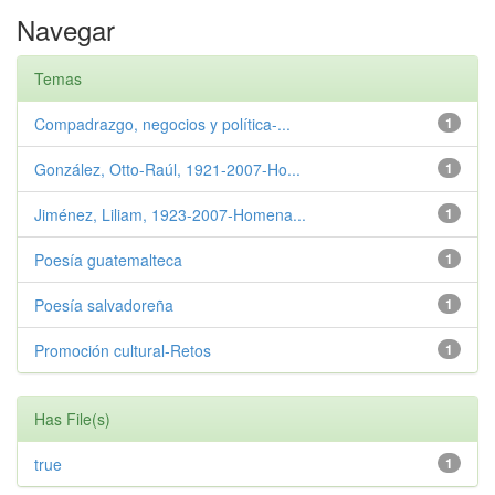
Navegar
Temas
Compadrazgo, negocios y política-...
1
González, Otto-Raúl, 1921-2007-Ho...
1
Jiménez, Liliam, 1923-2007-Homena...
1
Poesía guatemalteca
1
Poesía salvadoreña
1
Promoción cultural-Retos
1
Has File(s)
true
1