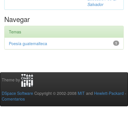
Salvador
Navegar
Temas
Poesía guatemalteca
1
Theme by
DSpace Software
Copyright © 2002-2008
MIT
and
Hewlett-Packard
-
Comentarios