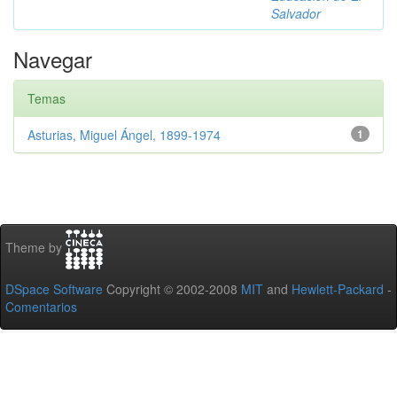
Salvador
Navegar
Temas
Asturias, Miguel Ángel, 1899-1974
1
Theme by
DSpace Software
Copyright © 2002-2008
MIT
and
Hewlett-Packard
-
Comentarios