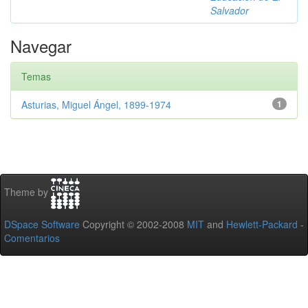
Salvador
Navegar
Temas
Asturias, Miguel Ángel, 1899-1974
1
Theme by
DSpace Software
Copyright © 2002-2008
MIT
and
Hewlett-Packard
-
Comentarios