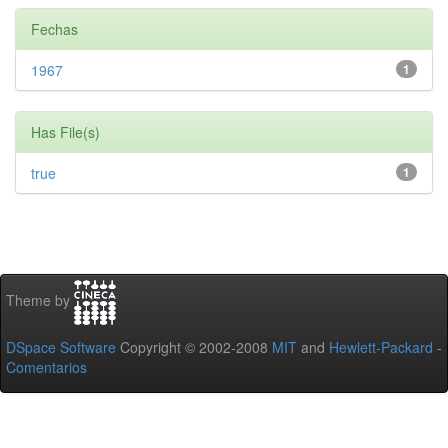
Fechas
1967
1
Has File(s)
true
1
Theme by
DSpace Software
Copyright © 2002-2008
MIT
and
Hewlett-Packard
-
Comentarios