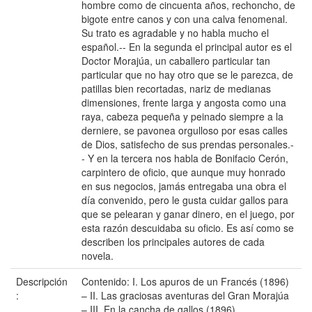
hombre como de cincuenta años, rechoncho, de
bigote entre canos y con una calva fenomenal.
Su trato es agradable y no habla mucho el
español.-- En la segunda el principal autor es el
Doctor Morajúa, un caballero particular tan
particular que no hay otro que se le parezca, de
patillas bien recortadas, nariz de medianas
dimensiones, frente larga y angosta como una
raya, cabeza pequeña y peinado siempre a la
derniere, se pavonea orgulloso por esas calles
de Dios, satisfecho de sus prendas personales.-
- Y en la tercera nos habla de Bonifacio Cerón,
carpintero de oficio, que aunque muy honrado
en sus negocios, jamás entregaba una obra el
día convenido, pero le gusta cuidar gallos para
que se pelearan y ganar dinero, en el juego, por
esta razón descuidaba su oficio. Es así como se
describen los principales autores de cada
novela.
Descripción
Contenido: I. Los apuros de un Francés (1896)
:
– II. Las graciosas aventuras del Gran Morajúa
– III. En la cancha de gallos (1896)