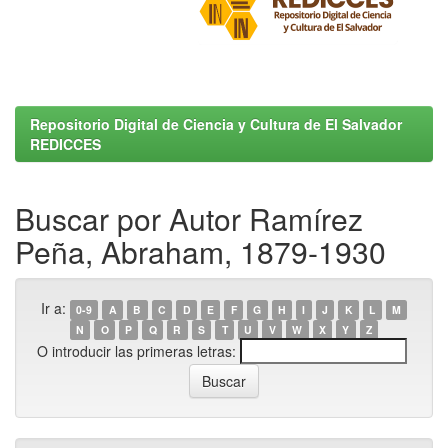
Repositorio Digital de Ciencia y Cultura de El Salvador
REDICCES
Buscar por Autor Ramírez
Peña, Abraham, 1879-1930
Ir a:
0-9
A
B
C
D
E
F
G
H
I
J
K
L
M
N
O
P
Q
R
S
T
U
V
W
X
Y
Z
O introducir las primeras letras: