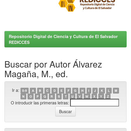
Repositorio Digital de Ciencia y Cultura de El Salvador
REDICCES
Buscar por Autor Álvarez
Magaña, M., ed.
Ir a:
0-9
A
B
C
D
E
F
G
H
I
J
K
L
M
N
O
P
Q
R
S
T
U
V
W
X
Y
Z
O introducir las primeras letras: