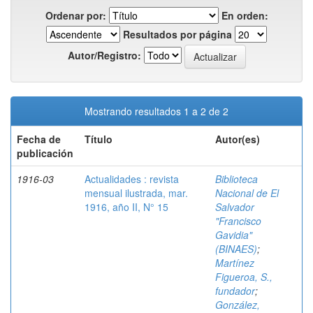
Ordenar por:
En orden:
Resultados por página
Autor/Registro:
Mostrando resultados 1 a 2 de 2
Fecha de
Título
Autor(es)
publicación
1916-03
Actualidades : revista
Biblioteca
mensual ilustrada, mar.
Nacional de El
1916, año II, N° 15
Salvador
"Francisco
Gavidia"
(BINAES)
;
Martínez
Figueroa, S.,
fundador
;
González,