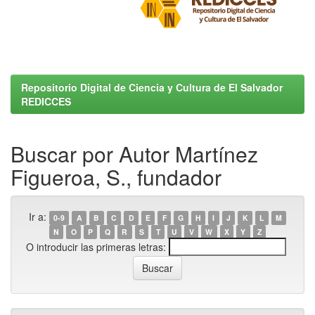
Repositorio Digital de Ciencia y Cultura de El Salvador
REDICCES
Buscar por Autor Martínez
Figueroa, S., fundador
Ir a:
0-9
A
B
C
D
E
F
G
H
I
J
K
L
M
N
O
P
Q
R
S
T
U
V
W
X
Y
Z
O introducir las primeras letras: