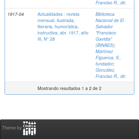
Franciso R., dir.
1917-04
Actualidades : revista
Biblioteca
mensual, ilustrada,
Nacional de El
literaria, humorística,
Salvador
instructiva, abr. 1917, año
"Francisco
III, N° 28
Gavidia"
(BINAES)
;
Martínez
Figueroa, S.,
fundador
;
González,
Franciso R., dir.
Mostrando resultados 1 a 2 de 2
Theme by