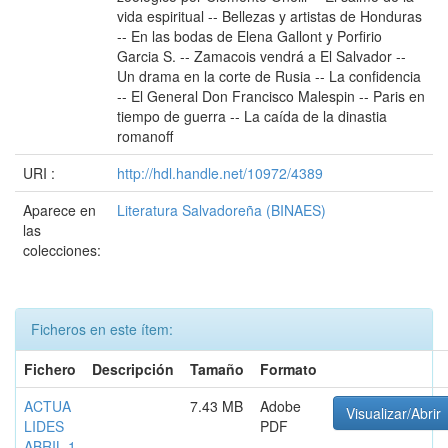
vida espiritual -- Bellezas y artistas de Honduras
-- En las bodas de Elena Gallont y Porfirio
Garcia S. -- Zamacois vendrá a El Salvador --
Un drama en la corte de Rusia -- La confidencia
-- El General Don Francisco Malespin -- Paris en
tiempo de guerra -- La caída de la dinastia
romanoff
URI :
http://hdl.handle.net/10972/4389
Aparece en
Literatura Salvadoreña (BINAES)
las
colecciones:
Ficheros en este ítem:
Fichero
Descripción
Tamaño
Formato
ACTUA
7.43 MB
Adobe
Visualizar/Abrir
LIDES
PDF
ABRIL 1