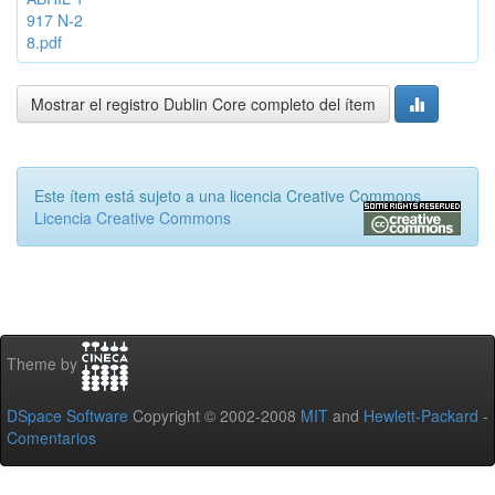
917 N-2
8.pdf
Mostrar el registro Dublin Core completo del ítem
Este ítem está sujeto a una licencia Creative Commons
Licencia Creative Commons
Theme by
DSpace Software
Copyright © 2002-2008
MIT
and
Hewlett-Packard
-
Comentarios