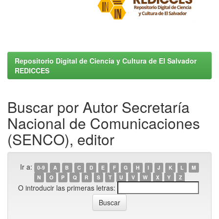
Repositorio Digital de Ciencia y Cultura de El Salvador
REDICCES
Buscar por Autor Secretaría
Nacional de Comunicaciones
(SENCO), editor
Ir a:
0-9
A
B
C
D
E
F
G
H
I
J
K
L
M
N
O
P
Q
R
S
T
U
V
W
X
Y
Z
O introducir las primeras letras: