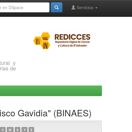
Servicios
ural y
rias de
cisco Gavidia" (BINAES)
V
W
X
Y
Z