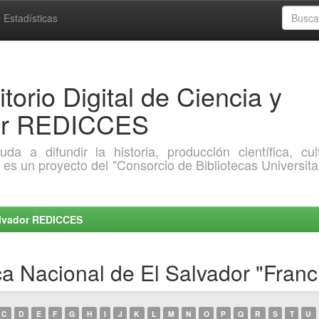
Estadísticas
torio Digital de Ciencia y
dor REDICCES
a difundir la historia, producción científica, cult
o es un proyecto del "Consorcio de Bibliotecas Universita
Salvador REDICCES
ca Nacional de El Salvador "Fran
C
D
E
F
G
H
I
J
K
L
M
N
O
P
Q
R
S
T
U