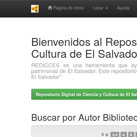
Página de inicio
Listar
Ayuda
Skip
navigation
Bienvenidos al Reposi
Cultura de El Salva
REDICCES es una herramienta que ayuda 
patrimonial de El Salvador. Este repositori
El Salvador"
Repositorio Digital de Ciencia y Cultura de El 
Buscar por Autor Bibliote
Ir a:
0-9
A
B