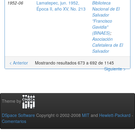
1952-06
Lamatepec, jun. 1952,
Biblioteca
Época II, año XV, No. 213
Nacional de El
Salvador
"Francisco
Gavidia"
(BINAES)
;
Asociación
Cafetalera de El
Salvador
< Anterior
Mostrando resultados 673 a 692 de 1145
Siguiente >
Theme by
DSpace Software
Copyright © 2002-2008
MIT
and
Hewlett-Packard
-
Comentarios