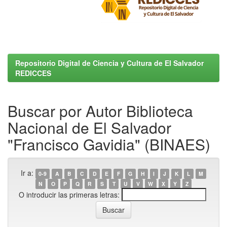
Repositorio Digital de Ciencia y Cultura de El Salvador
REDICCES
Buscar por Autor Biblioteca
Nacional de El Salvador
"Francisco Gavidia" (BINAES)
Ir a:
0-9
A
B
C
D
E
F
G
H
I
J
K
L
M
N
O
P
Q
R
S
T
U
V
W
X
Y
Z
O introducir las primeras letras: