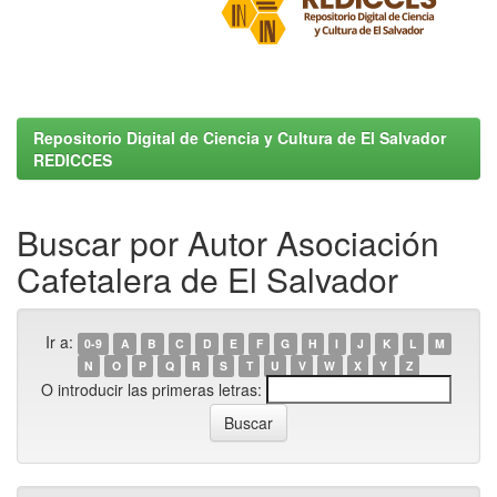
Repositorio Digital de Ciencia y Cultura de El Salvador
REDICCES
Buscar por Autor Asociación
Cafetalera de El Salvador
Ir a:
0-9
A
B
C
D
E
F
G
H
I
J
K
L
M
N
O
P
Q
R
S
T
U
V
W
X
Y
Z
O introducir las primeras letras: